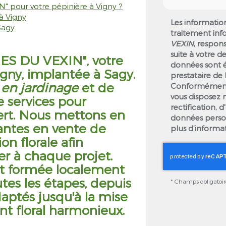
" pour votre pépinière à Vigny ?
 à Vigny
Les information
Sagy
traitement inf
VEXIN
, respon
suite à votre 
ES DU VEXIN", votre
données sont é
igny, implantée à Sagy.
prestataire d
 en jardinage
et de
Conformément 
vous disposez 
 services pour
rectification, 
ert. Nous mettons en
données person
antes en vente de
plus d’informa
on florale afin
ier à chaque projet.
t formée localement
es les étapes, depuis
*
Champs obligatoir
aptés jusqu'à la mise
 floral harmonieux.