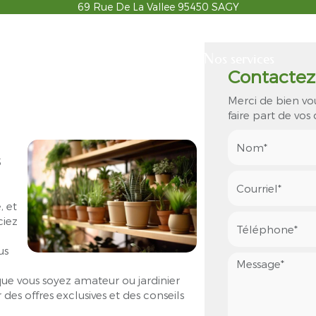
69 Rue De La Vallee
95450
SAGY
cueil
Votre jardinerie
Nos services
Contactez
Merci de bien vo
faire part de vo
S
, et
ciez
us
 que vous soyez amateur ou jardinier
des offres exclusives et des conseils