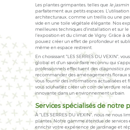
Les plantes grimpantes, telles que
le jasmin
parfaitement aux petits espaces. L'utilisatio
architecturaux, comme un treillis ou une p
vide en une toile végétale élégante. Nos expe
meilleures techniques d'installation et sur le
l'exposition et du climat de Vigny. Grâce à d
pouvez créer un effet de profondeur et subli
même en espace restreint.
En choisissant "LES SERRES DU VEXIN", vo
global et d'un savoir-faire reconnu qui s'appu
professionnels effectuent des
diagnostics pr
recommander des aménagements floraux su
vous fournir des informations actualisées et f
vous souhaitiez créer un coin de verdure rel
innovante dans un environnement urbain.
Services spécialisés de notre
p
À "LES SERRES DU VEXIN", nous ne nous limi
plantes. Notre gamme étendue de services 
enrichir votre expérience de jardinage et r